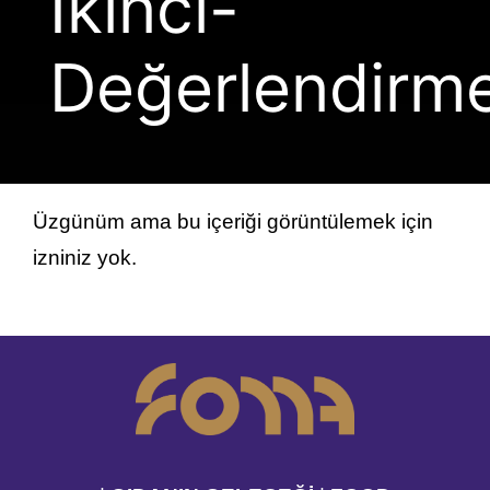
İkinci-
Basın
Değerlendirm
İletişim
Başvur
Üyelik
Üzgünüm ama bu içeriği görüntülemek için
izniniz yok.